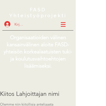
FASD
Yhteistyöprojekti
Kirjaudu
Organisaatioiden välinen
kansainvälinen aloite FASD-
yhteisön korkealaatuisten tuki-
ja koulutusvaihtoehtojen
lisäämiseksi.
Kiitos Lahjoittajan nimi
Olemme niin kiitollisia anteliaasta