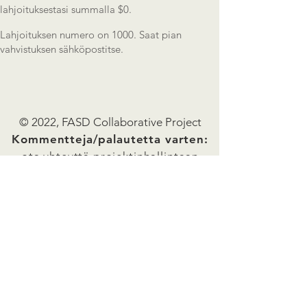
lahjoituksestasi summalla $0.
Lahjoituksen numero on 1000. Saat pian
vahvistuksen sähköpostitse.
© 2022, FASD Collaborative Project
Kommentteja/palautetta varten:
ota yhteyttä projektinhallintaan
osoitteessa
emily@mcfares.org
Liity postituslistallemme
Disclaimer Statement