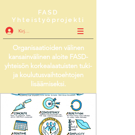
FASD
Yhteistyöprojekti
Kirjaudu
Organisaatioiden välinen
kansainvälinen aloite FASD-
yhteisön korkealaatuisten tuki-
ja koulutusvaihtoehtojen
lisäämiseksi.