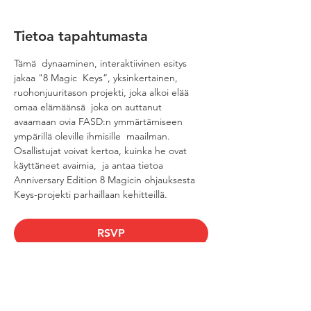
Tietoa tapahtumasta
Tämä  dynaaminen, interaktiivinen esitys 
jakaa "8 Magic  Keys”, yksinkertainen, 
ruohonjuuritason projekti, joka alkoi elää 
omaa elämäänsä  joka on auttanut 
avaamaan ovia FASD:n ymmärtämiseen 
ympärillä oleville ihmisille  maailman. 
Osallistujat voivat kertoa, kuinka he ovat 
käyttäneet avaimia,  ja antaa tietoa 
Anniversary Edition 8 Magicin ohjauksesta  
Keys-projekti parhaillaan kehitteillä.
RSVP
Jaa tämä tapahtuma