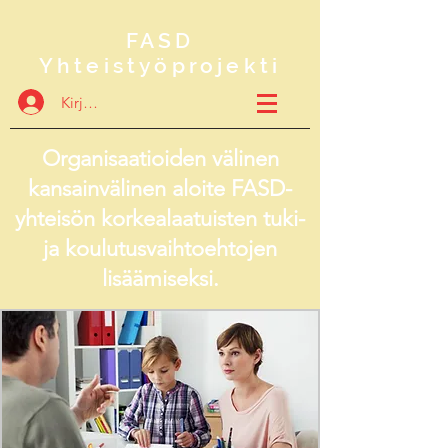
FASD
Yhteistyöprojekti
Kirjaudu
Organisaatioiden välinen
kansainvälinen aloite FASD-
yhteisön korkealaatuisten tuki-
ja koulutusvaihtoehtojen
lisäämiseksi.