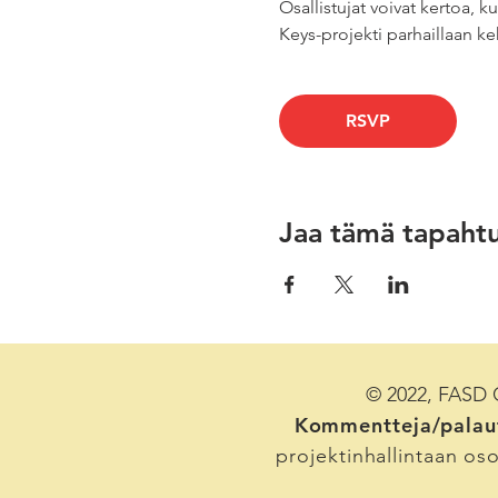
Osallistujat voivat kertoa, k
Keys-projekti parhaillaan keh
RSVP
Jaa tämä tapaht
© 2022, FASD C
Kommentteja/palaut
projektinhallintaan os