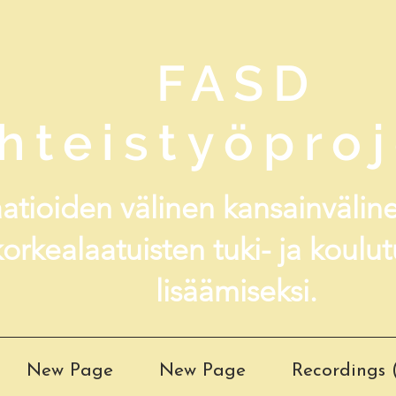
FASD
hteistyöproj
atioiden välinen kansainvälin
korkealaatuisten tuki- ja koulu
lisäämiseksi.
New Page
New Page
Recordings (