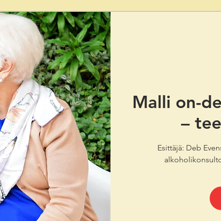
Malli on-d
– tee
Esittäjä: Deb Even
alkoholikonsulto