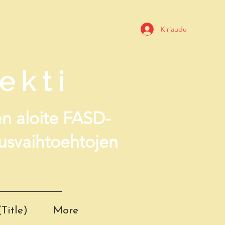
Kirjaudu
ekti
en aloite FASD-
tusvaihtoehtojen
Title)
More