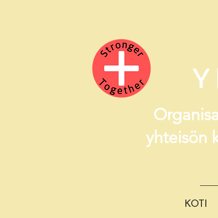
Y
Organisa
yhteisön 
KOTI