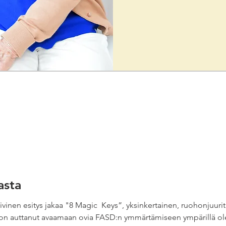
asta
vinen esitys jakaa "8 Magic  Keys”, yksinkertainen, ruohonjuurita
on auttanut avaamaan ovia FASD:n ymmärtämiseen ympärillä olevi