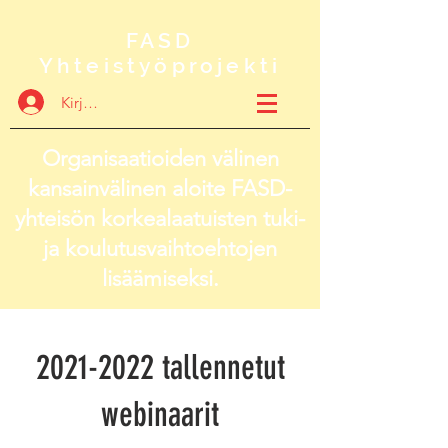
FASD
Yhteistyöprojekti
Kirjaudu
Organisaatioiden välinen
kansainvälinen aloite FASD-
yhteisön korkealaatuisten tuki-
ja koulutusvaihtoehtojen
lisäämiseksi.
2021-2022
tallennetut
webinaarit