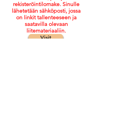
rekisteröintilomake. Sinulle
lähetetään sähköposti, jossa
on linkit tallenteeseen ja
saatavilla olevaan
liitemateriaaliin.
Visit
© 2022, FASD Collaborative Project
Kommentteja/palautetta varten:
ota yhteyttä projektinhallintaan
osoitteessa
emily@mcfares.org
Liity postituslistallemme