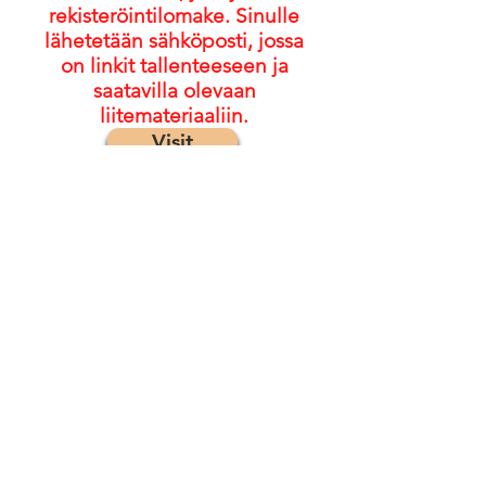
rekisteröintilomake. Sinulle
lähetetään sähköposti, jossa
on linkit tallenteeseen ja
saatavilla olevaan
liitemateriaaliin.
Visit
© 2022, FASD Collaborative Project
Kommentteja/palautetta varten:
ota yhteyttä projektinhallintaan
osoitteessa
emily@mcfares.org
Liity postituslistallemme