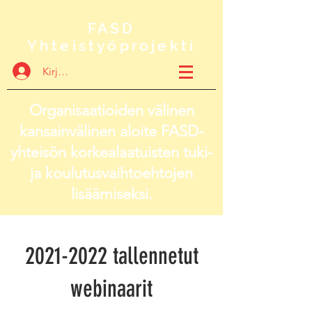
FASD
Yhteistyöprojekti
Kirjaudu
Organisaatioiden välinen
kansainvälinen aloite FASD-
yhteisön korkealaatuisten tuki-
ja koulutusvaihtoehtojen
lisäämiseksi.
2021-2022
tallennetut
webinaarit