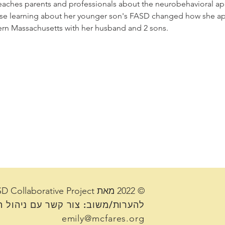
eaches parents and professionals about the neurobehavioral a
se learning about her younger son's FASD changed how she ap
stern Massachusetts with her husband and 2 sons.
© 2022 מאת The FASD Collaborative Project
להערות/משוב:
צור קשר עם ניהול ה
emily@mcfares.org