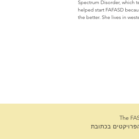
Spectrum Disorder, which t
helped start FAFASD becau
the better. She lives in we
פרויקטים בכתובת