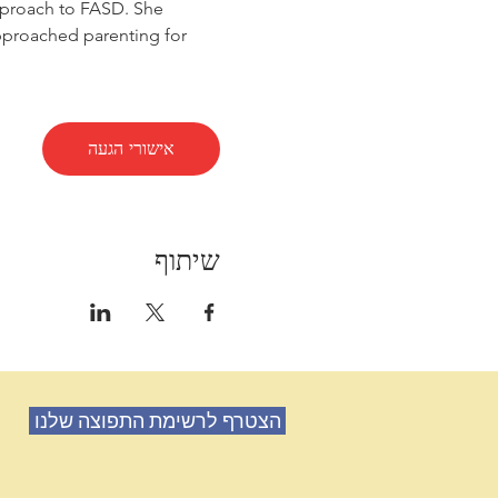
pproach to FASD. She 
proached parenting for 
אישורי הגעה
שיתוף
הצטרף לרשימת התפוצה שלנו