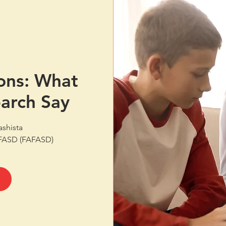
ons: What
arch Say?
y FASD (FAFASD)