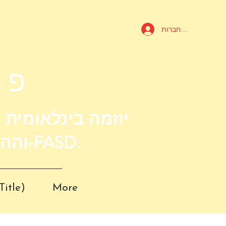
להתחברות
פר
יוזמה בינלאומית
וההדרכה באיכות גבוהה עבור קהילת ה-FASD.
Title)
More