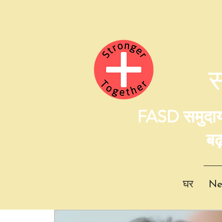
FASD समुदाय क
बढ
घर
Ne