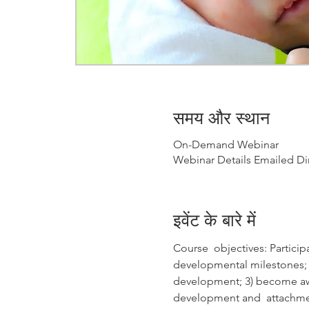
समय और स्थान
On-Demand Webinar
Webinar Details Emailed Dir
इवेंट के बारे में
Course  objectives: Particip
developmental milestones;  
development; 3) become awar
development and  attachme