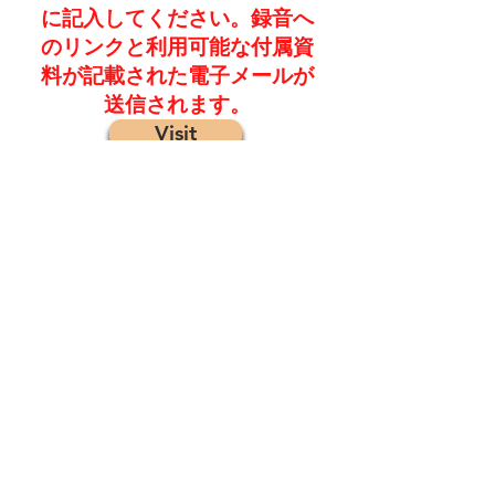
に記入してください。録音へ
のリンクと利用可能な付属資
料が記載された電子メールが
送信されます。
Visit
©2022bythe FASD Collaborative Project
コメント/フィードバックについて：
emily@mcfares.org
でプロジェクト管
理に連絡してください
メーリングリストに参加する