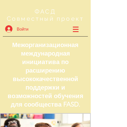
ФАСД
Совместный проект
Войти
Межорганизационная
международная
инициатива по
расширению
высококачественной
поддержки и
возможностей обучения
для сообщества FASD.