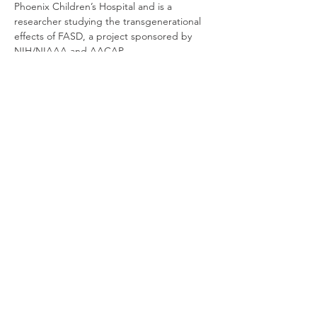
Phoenix Children’s Hospital and is a 
researcher studying the transgenerational 
effects of FASD, a project sponsored by 
NIH/NIAAA and AACAP.
Регистрация
Поделиться
© 2022 Совместный проект FASD
Для комментариев/отзывов:
обращайтесь к руководству проекта
по адресу
emily@mcfares.org
Присоединиться к нашему списку рассылки