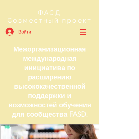
ФАСД
Совместный проект
Войти
Межорганизационная
международная
инициатива по
расширению
высококачественной
поддержки и
возможностей обучения
для сообщества FASD.