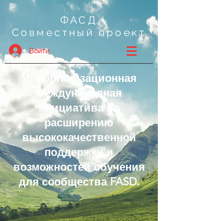
ФАСД
Совместный проект
Войти
Межорганизационная
международная
инициатива по
расширению
высококачественной
поддержки и
возможностей обучения
для сообщества FASD.