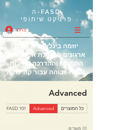
ה-FASD
פרויקט שיתופי
להתחברות
יוזמה בינלאומית חוצת
ארגונים להגדלת אפשרויות
התמיכה וההדרכה באיכות
גבוהה עבור קהילת ה-FASD.
Advanced
כל המוצרים
Advanced
FASD 101
{0} מוצרים