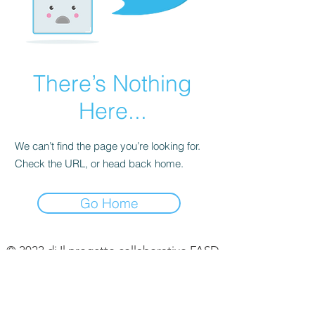
There’s Nothing
Here...
We can’t find the page you’re looking for.
Check the URL, or head back home.
Go Home
© 2022 di Il progetto collaborativo FASD
Per commenti/feedback:
contattare
Project Management all'indirizzo
emily@mcfares.org