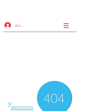
Il FASD
Progetto Collaborativo
Accedi
Un'iniziativa internazionale
interorganizzativa per
aumentare il supporto di alta
qualità e le opzioni di
formazione per la comunità
FASD.