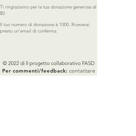
Ti ringraziamo per la tua donazione generosa di
$0
Il tuo numero di donazione è 1000. Riceverai
presto un'email di conferma.
© 2022 di Il progetto collaborativo FASD
Per commenti/feedback:
contattare
Project Management all'indirizzo
emily@mcfares.org
Unisciti alla nostra mailing list