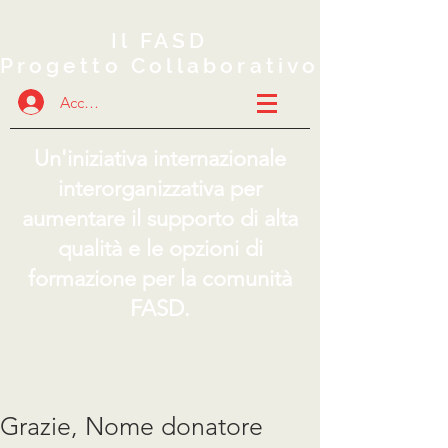
Il FASD
Progetto Collaborativo
Accedi
Un'iniziativa internazionale
interorganizzativa per
aumentare il supporto di alta
qualità e le opzioni di
formazione per la comunità
FASD.
Grazie, Nome donatore