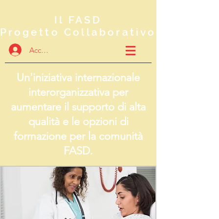
Il FASD
Progetto Collaborativo
Accedi
Un'iniziativa internazionale
interorganizzativa per
aumentare il supporto di alta
qualità e le opzioni di
formazione per la comunità
FASD.