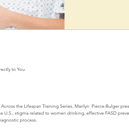
ectly to You
Across the Lifespan Training Series, Marilyn  Pierce-Bulger pre
he U.S., stigma related to women drinking, effective FASD preve
iagnostic process.