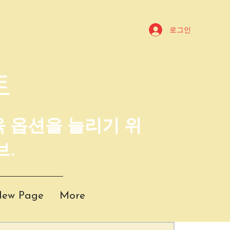
로그인
트
육 옵션을 늘리기 위
브.
ew Page
More