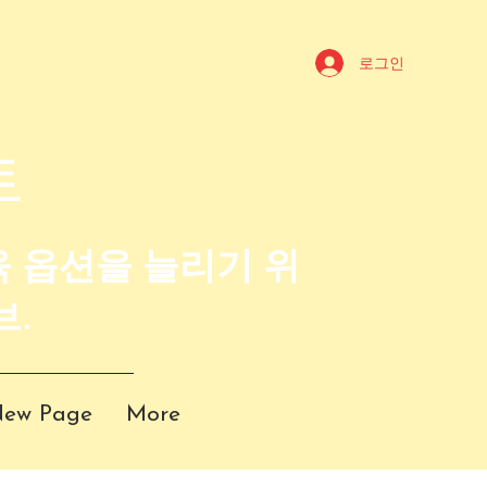
로그인
트
육 옵션을 늘리기 위
브.
ew Page
More