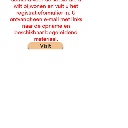
wilt bijwonen en vult u het
registratieformulier in. U
ontvangt een e-mail met links
naar de opname en
beschikbaar begeleidend
materiaal.
Visit
© 2022 door The FASD Collaborative
Project
Voor opmerkingen/feedback:
neem
contact op met Project Management
via
emily@mcfares.org
Kom bij onze maillijst