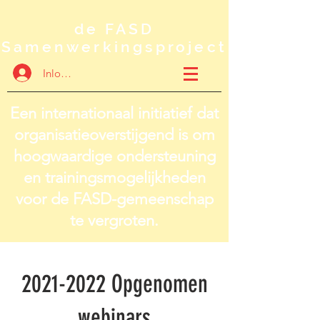
de FASD
Samenwerkingsproject
Inloggen
Een internationaal initiatief dat
organisatieoverstijgend is om
hoogwaardige ondersteuning
en trainingsmogelijkheden
voor de FASD-gemeenschap
te vergroten.
2021-2022
Opgenomen
webinars