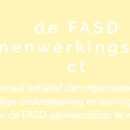
de FASD
menwerkings
ct
onaal initiatief dat organisat
ige ondersteuning en traini
r de FASD-gemeenschap te v