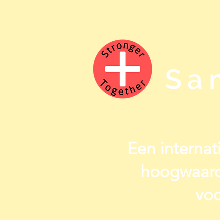
Sa
Een internati
hoogwaard
voo