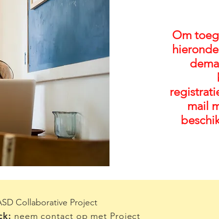
Om toega
hieronder
deman
registrat
mail 
beschi
SD Collaborative Project
ck:
neem contact op met Project