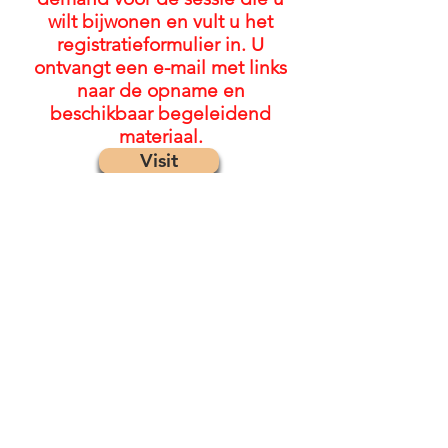
wilt bijwonen en vult u het
registratieformulier in. U
ontvangt een e-mail met links
naar de opname en
beschikbaar begeleidend
materiaal.
Visit
© 2022 door The FASD Collaborative
Project
Voor opmerkingen/feedback:
neem
contact op met Project Management
via
emily@mcfares.org
Kom bij onze maillijst