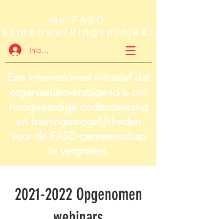
de FASD
Samenwerkingsproject
Inloggen
Een internationaal initiatief dat
organisatieoverstijgend is om
hoogwaardige ondersteuning
en trainingsmogelijkheden
voor de FASD-gemeenschap
te vergroten.
2021-2022
Opgenomen
webinars