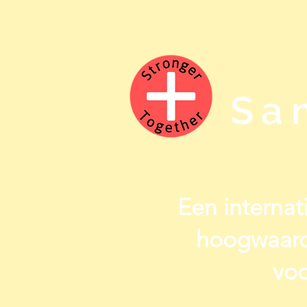
Sa
Een internati
hoogwaard
voo