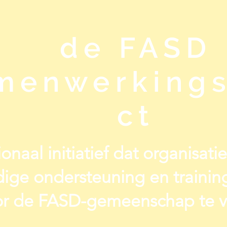
de FASD
menwerkings
ct
onaal initiatief dat organisat
ige ondersteuning en traini
r de FASD-gemeenschap te v