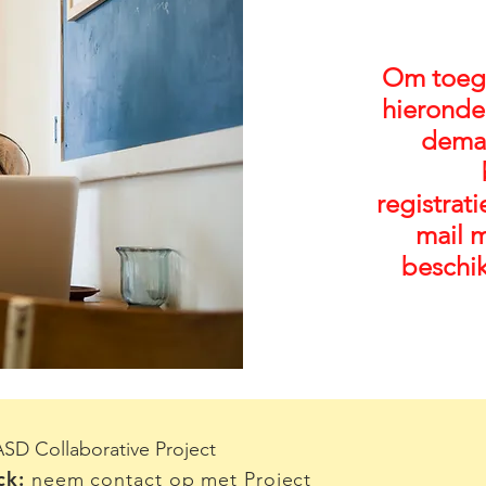
Om toega
hieronder
deman
registrat
mail 
beschi
SD Collaborative Project
ck:
neem contact op met Project