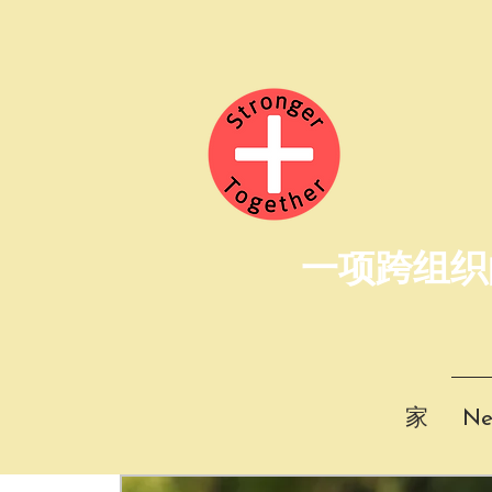
一项跨组织
家
Ne