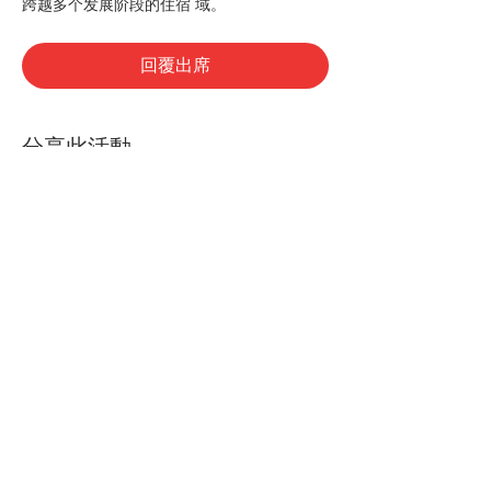
跨越多个发展阶段的住宿 域。
回覆出席
分享此活動
© 2022 FASD 合作项目
如需评论/反馈：
请通过
emily@mcfares.org
联系项目管理
加入我们的邮件列表