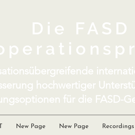
Die FASD
operationspr
ationsübergreifende internatio
sserung hochwertiger Unterst
ungsoptionen für die FASD-Ge
T
New Page
New Page
Recordings 