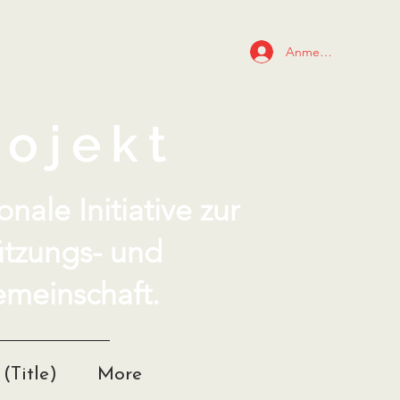
Anmelden
ojekt
nale Initiative zur
ützungs- und
meinschaft.
(Title)
More