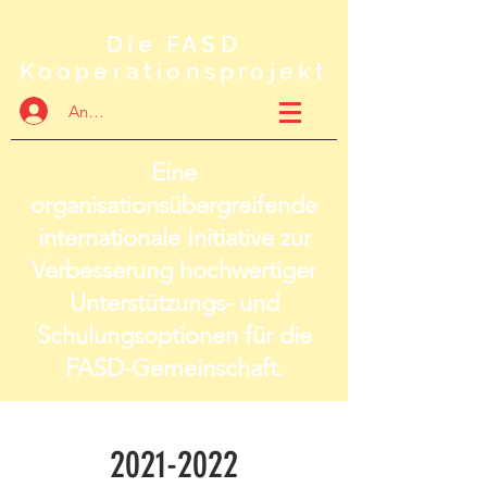
Die FASD
Kooperationsprojekt
Anmelden
Eine
organisationsübergreifende
internationale Initiative zur
Verbesserung hochwertiger
Unterstützungs- und
Schulungsoptionen für die
FASD-Gemeinschaft.
2021-2022