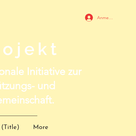
Anmelden
ojekt
nale Initiative zur
ützungs- und
meinschaft.
(Title)
More