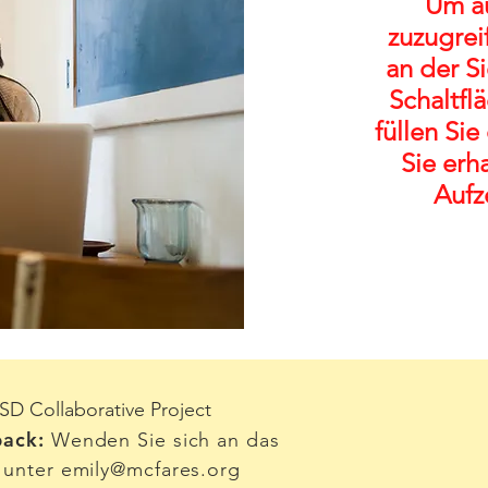
Um au
zuzugreif
an der S
Schaltfl
füllen Sie
Sie erh
Aufz
D Collaborative Project
ack:
Wenden Sie sich an das
 unter
emily@mcfares.org