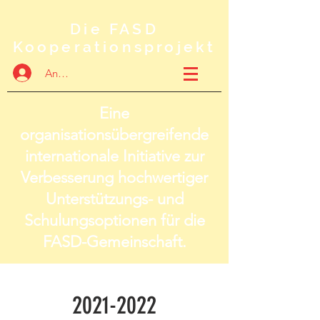
Die FASD
Kooperationsprojekt
Anmelden
Eine
organisationsübergreifende
internationale Initiative zur
Verbesserung hochwertiger
Unterstützungs- und
Schulungsoptionen für die
FASD-Gemeinschaft.
2021-2022