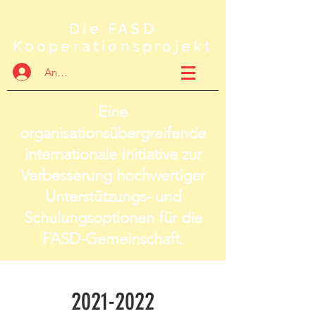
Die FASD
Kooperationsprojekt
Anmelden
Eine
organisationsübergreifende
internationale Initiative zur
Verbesserung hochwertiger
Unterstützungs- und
Schulungsoptionen für die
FASD-Gemeinschaft.
2021-2022