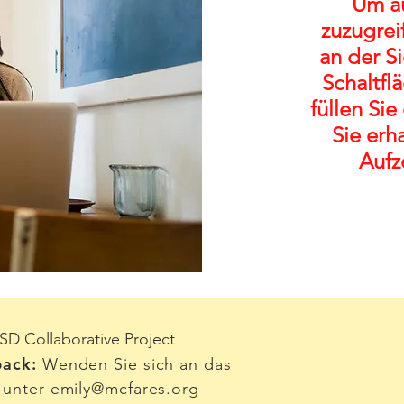
Um au
zuzugreif
an der S
Schaltfl
füllen Sie
Sie erh
Aufz
D Collaborative Project
ack:
Wenden Sie sich an das
 unter
emily@mcfares.org