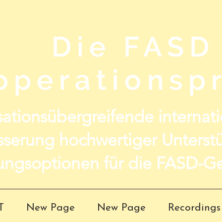
Die FASD
operationspr
ationsübergreifende internatio
sserung hochwertiger Unterst
ungsoptionen für die FASD-Ge
T
New Page
New Page
Recordings 