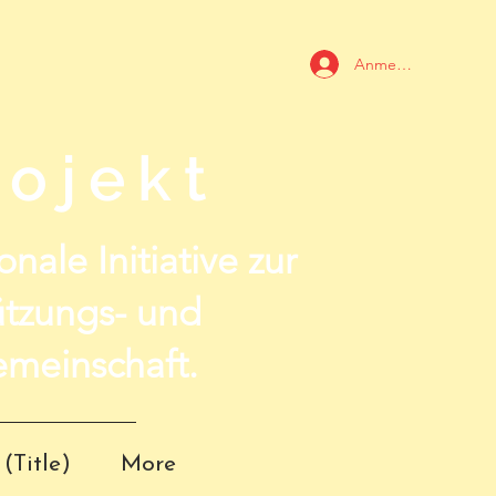
Anmelden
ojekt
nale Initiative zur
ützungs- und
meinschaft.
(Title)
More