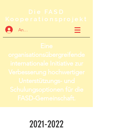
Die FASD
Kooperationsprojekt
Anmelden
Eine
organisationsübergreifende
internationale Initiative zur
Verbesserung hochwertiger
Unterstützungs- und
Schulungsoptionen für die
FASD-Gemeinschaft.
2021-2022