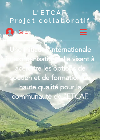
L'ETCAF
Projet collaboratif
Se connecter
Une initiative internationale
interorganisationnelle visant à
accroître les options de
soutien et de formation de
haute qualité pour la
communauté de l'ETCAF.