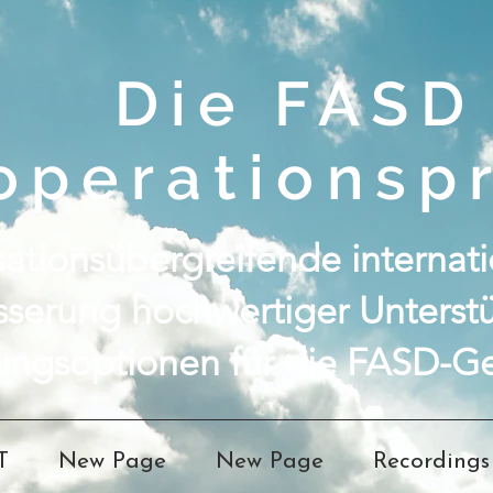
Die FASD
operationspr
ationsübergreifende internatio
sserung hochwertiger Unterst
ungsoptionen für die FASD-Ge
T
New Page
New Page
Recordings 