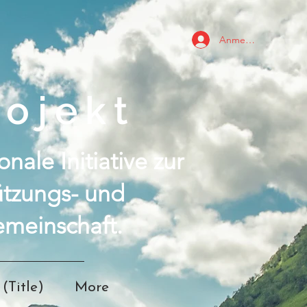
Anmelden
ojekt
nale Initiative zur
ützungs- und
meinschaft.
(Title)
More